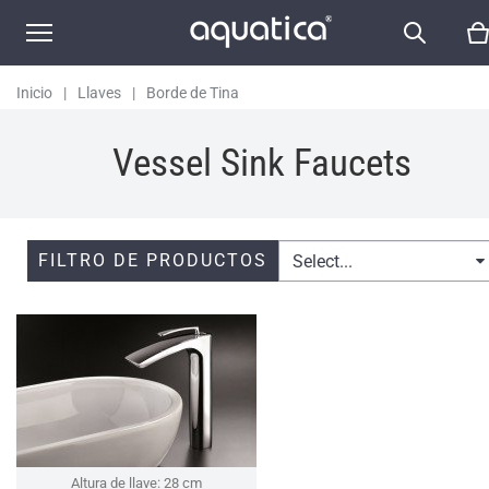
Inicio
|
Llaves
|
Borde de Tina
Vessel Sink Faucets
FILTRO DE PRODUCTOS
Select...
Altura de llave: 28 cm