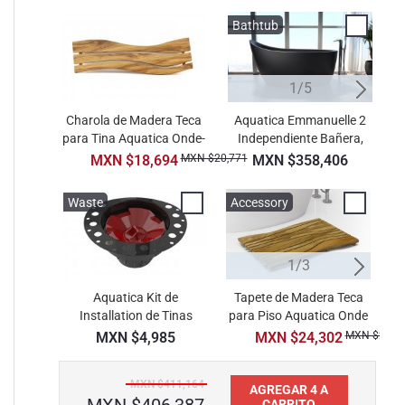
Bathtub
B
1/5
Charola de Madera Teca
Aquatica Emmanuelle 2
A
para Tina Aquatica Onde-
Independiente Bañera,
S Resistente al Agua
Negro Grafito, de
MXN $18,694
MXN $20,771
MXN $358,406
Superficie Sólida
Waste
Accessory
A
1/3
Aquatica Kit de
Tapete de Madera Teca
Installation de Tinas
para Piso Aquatica Onde
Independientes
Resistente al Agua
MXN $4,985
MXN $24,302
MXN $27,0
MXN $411,164
AGREGAR 4 A
CARRITO