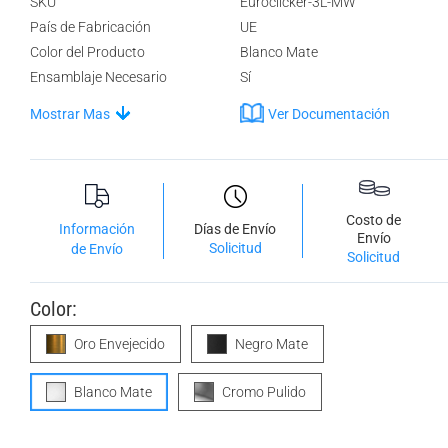
SKU
Euroclicker-3L-MW
País de Fabricación
UE
Color del Producto
Blanco Mate
Ensamblaje Necesario
Sí
Mostrar Mas
Ver Documentación
Costo de
Información
Días de Envío
Envío
Solicitud
de Envío
Solicitud
Color:
Oro Envejecido
Negro Mate
Blanco Mate
Cromo Pulido