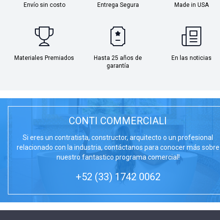
Envío sin costo
Entrega Segura
Made in USA
Materiales Premiados
Hasta 25 años de
En las noticias
garantía
CONTI COMMERCIALI
Si eres un contratista, constructor, arquitecto o un profesional
relacionado con la industria, contáctanos para conocer más sobre
nuestro fantastico programa comercial!
+52 (33) 1742 0062